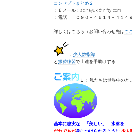
コンセプトまとめ２
：Ｅメール：sc.nayuki＠nifty.com
：電話 ０９０－４６１４－４１４９
詳しくはこちら（お問い合わせ先は
こ
：
少人数指導
と
振替練習
で上達を手助けする
１： 私たちは世界中のど
基本に忠実な 「美しい」 水泳を
,
少人
だれでもが
身につけられるように