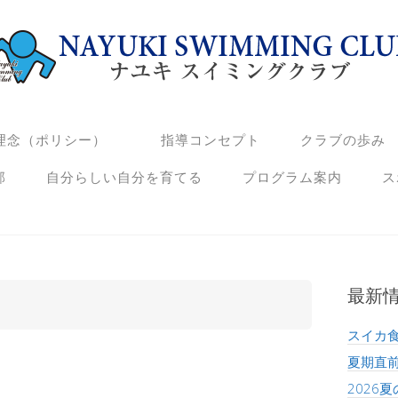
念（ポリシー）
指導コンセプト
クラブの歩み
部
自分らしい自分を育てる
プログラム案内
ス
最新
スイカ
夏期直
2026