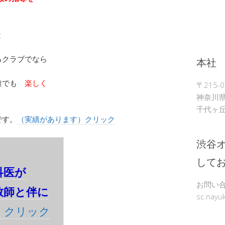
と
るクラブでなら
本社 
誰でも
楽しく
〒215-0
神奈川
千代ヶ丘9
です。
（実績があります）クリック
渋谷
して
科医が
お問い
教師と伴に
sc.nayu
。
クリック