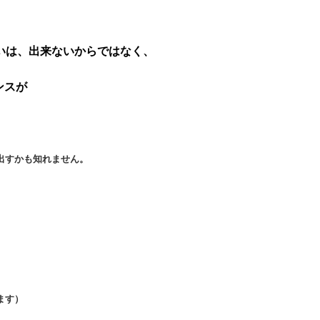
いは、出来ないからではなく、
ンスが
出すかも知れません。
ります）