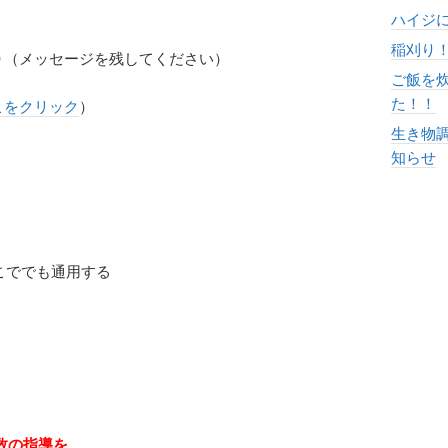
ハイジ
稲刈り
（メッセージを残してください）
ご飯を
た！！
こをクリック
）
生き物
知らせ
こででも通用する
数の指導を