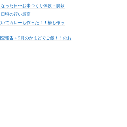
になった日〜お米つくり体験・脱穀
！日頃の行い最高
炊いてカレーも作った！！橋も作っ
調査報告＋9月のかまどでご飯！！のお