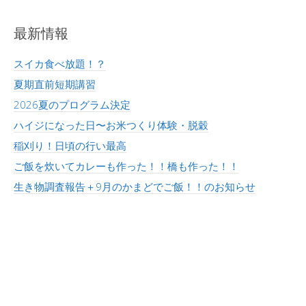
共
は
共
有
ク
有
(
リ
(
新
ッ
新
最新情報
し
ク
し
い
し
い
ウ
て
ウ
ィ
く
ィ
スイカ食べ放題！？
ン
だ
ン
ド
さ
ド
ウ
い
ウ
夏期直前短期講習
で
(
で
開
新
開
2026夏のプログラム決定
き
し
き
ま
い
ま
す
ウ
す
ハイジになった日〜お米つくり体験・脱穀
)
ィ
)
ン
稲刈り！日頃の行い最高
ド
ウ
で
ご飯を炊いてカレーも作った！！橋も作った！！
開
き
生き物調査報告＋9月のかまどでご飯！！のお知らせ
ま
す
)