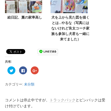
絵日記、藁の家率高し
犬を上から見た図を描く
とは…やるな（写真には
ないけれど良太コーチ家
族も参加し犬君も一緒に
来てました）
共有:
ク
F
ク
リ
a
リ
ッ
c
ッ
ク
e
ク
し
b
し
カテゴリー:
未分類
て
o
て
T
o
G
w
k
o
i
で
o
t
共
g
t
有
l
コメントは停止中ですが、
トラックバック
とピンバックは受
e
す
e
r
る
+
け付けています。
で
に
で