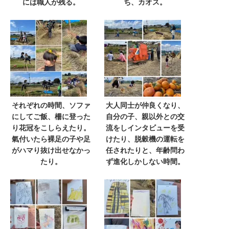
には職人が残る。
ち、カオス。
それぞれの時間、ソファ
大人同士が仲良くなり、
にしてご飯、柵に登った
自分の子、親以外との交
り花冠をこしらえたり。
流をしインタビューを受
氣付いたら裸足の子や足
けたり、脱穀機の運転を
がハマり抜け出せなかっ
任されたりと、年齢問わ
たり。
ず進化しかしない時間。