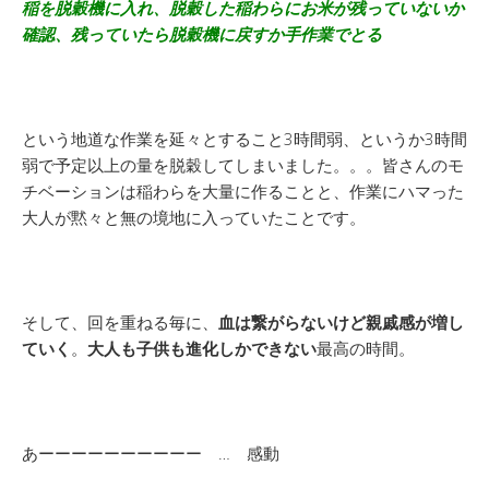
稲を脱穀機に入れ、脱穀した稲わらにお米が残っていないか
確認、残っていたら脱穀機に戻すか手作業でとる
という地道な作業を延々とすること3時間弱、というか3時間
弱で予定以上の量を脱穀してしまいました。。。皆さんのモ
チベーションは稲わらを大量に作ることと、作業にハマった
大人が黙々と無の境地に入っていたことです。
そして、回を重ねる毎に、
血は繋がらないけど親戚感が増し
ていく
。
大人も子供も進化しかできない
最高の時間。
あーーーーーーーーーー … 感動