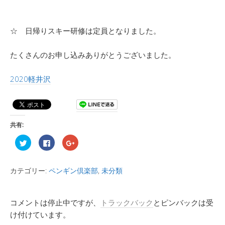
☆ 日帰りスキー研修は定員となりました。
たくさんのお申し込みありがとうございました。
2020軽井沢
共有:
ク
F
ク
リ
a
リ
ッ
c
ッ
ク
e
ク
し
b
し
カテゴリー:
ペンギン倶楽部
,
未分類
て
o
て
T
o
G
w
k
o
i
で
o
t
共
g
t
有
l
コメントは停止中ですが、
トラックバック
とピンバックは受
e
す
e
r
る
+
け付けています。
で
に
で