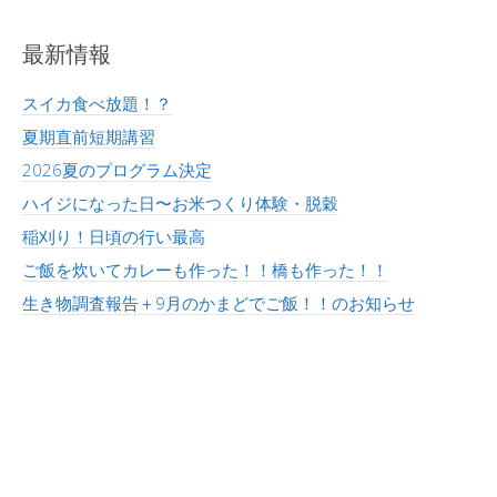
共
は
共
有
ク
有
(
リ
(
新
ッ
新
最新情報
し
ク
し
い
し
い
ウ
て
ウ
ィ
く
ィ
スイカ食べ放題！？
ン
だ
ン
ド
さ
ド
ウ
い
ウ
夏期直前短期講習
で
(
で
開
新
開
2026夏のプログラム決定
き
し
き
ま
い
ま
す
ウ
す
ハイジになった日〜お米つくり体験・脱穀
)
ィ
)
ン
稲刈り！日頃の行い最高
ド
ウ
で
ご飯を炊いてカレーも作った！！橋も作った！！
開
き
生き物調査報告＋9月のかまどでご飯！！のお知らせ
ま
す
)